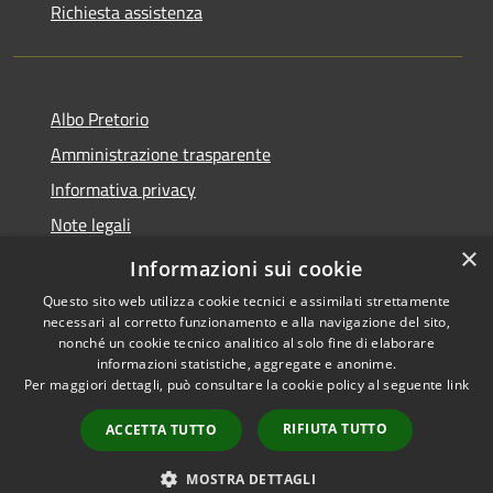
Richiesta assistenza
Albo Pretorio
Amministrazione trasparente
Informativa privacy
Note legali
×
Dichiarazione di accessibilità
Informazioni sui cookie
Questo sito web utilizza cookie tecnici e assimilati strettamente
necessari al corretto funzionamento e alla navigazione del sito,
nonché un cookie tecnico analitico al solo fine di elaborare
informazioni statistiche, aggregate e anonime.
RSS
Copyright © 2026 • Comune di
Per maggiori dettagli, può consultare la cookie policy al seguente
link
Accessibilità
Firenzuola • Powered by
Privacy
Municipium
Accesso
•
RIFIUTA TUTTO
ACCETTA TUTTO
Cookie
redazione
Mappa del sito
MOSTRA DETTAGLI