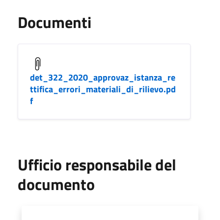
Documenti
det_322_2020_approvaz_istanza_re
ttifica_errori_materiali_di_rilievo.pd
f
Ufficio responsabile del
documento