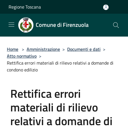
Salta al contenuto principale
Regione Toscana
Comune di Firenzuola
Home
>
Amministrazione
>
Documenti e dati
>
Atto normativo
>
Rettifica errori materiali di rilievo relativi a domande di
condono edilizio
Rettifica errori
materiali di rilievo
relativi a domande di