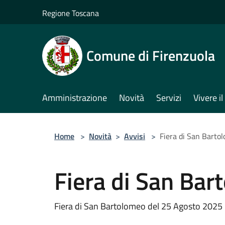
Salta al contenuto principale
Regione Toscana
Comune di Firenzuola
Amministrazione
Novità
Servizi
Vivere 
Home
>
Novità
>
Avvisi
>
Fiera di San Barto
Fiera di San Bar
Fiera di San Bartolomeo del 25 Agosto 2025