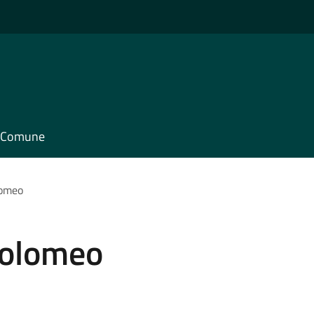
il Comune
lomeo
tolomeo