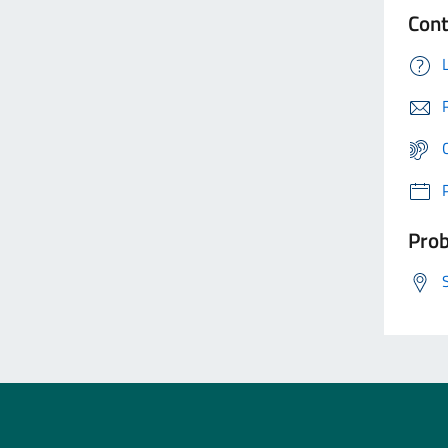
Cont
Prob