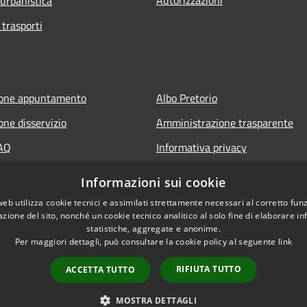
 urbanistica
 trasporti
ione appuntamento
Albo Pretorio
one disservizio
Amministrazione trasparente
FAQ
Informativa privacy
 assistenza
Note legali
Informazioni sui cookie
Dichiarazione di accessibilità
web utilizza cookie tecnici e assimilati strettamente necessari al corretto fu
azione del sito, nonché un cookie tecnico analitico al solo fine di elaborare i
statistiche, aggregate e anonime.
Per maggiori dettagli, può consultare la cookie policy al seguente
link
RIFIUTA TUTTO
ACCETTA TUTTO
l sito
Copyright © 2026 • Comune di F
MOSTRA DETTAGLI