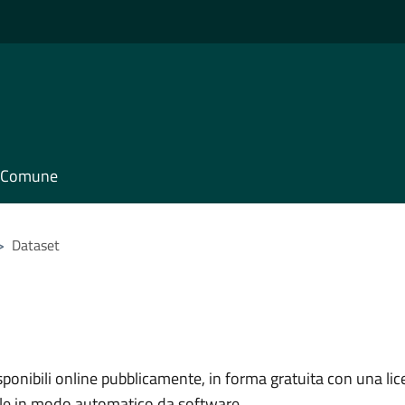
il Comune
>
Dataset
nibili online pubblicamente, in forma gratuita con una lice
ile in modo automatico da software.