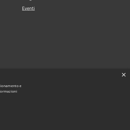
Eventi
×
nzionamento e
nformazioni
Municipium
Accesso redazione
irenzuola • Powered by
•