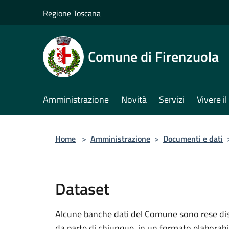
Salta al contenuto principale
Regione Toscana
Comune di Firenzuola
Amministrazione
Novità
Servizi
Vivere 
Home
>
Amministrazione
>
Documenti e dati
Dataset
Alcune banche dati del Comune sono rese dispo
da parte di chiunque, in un formato elaborab