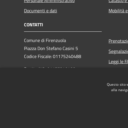
Personale Amministrativo
Catasto e
Documenti e dati
Mobilità e
CONTATTI
Comune di Firenzuola
Prenotaz
Piazza Don Stefano Casini 5
Segnalazi
Codice Fiscale: 01175240488
Leggi le 
Partita IVA: 01175240488
Richiesta
PEC:
Questo sito 
comune.firenzuola@postacert.toscana.it
alla navig
RSS
Accessibilità
Privacy
Cookie
Mappa de