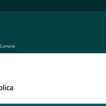
il Comune
blica