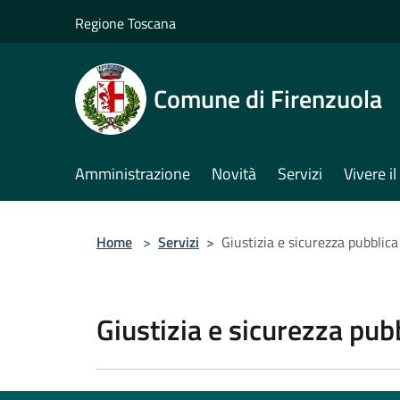
Salta al contenuto principale
Regione Toscana
Comune di Firenzuola
Amministrazione
Novità
Servizi
Vivere 
Home
>
Servizi
>
Giustizia e sicurezza pubblica
Giustizia e sicurezza pub