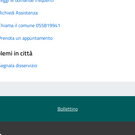
Richiedi Assistenza
Chiama il comune 055819941
Prenota un appuntamento
lemi in città
Segnala disservizio
Bollettino