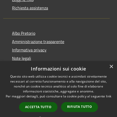
Richiesta assistenza
Albo Pretorio
Amministrazione trasparente
Informativa privacy
Note legali
×
Dichiarazione di accessibilità
Informazioni sui cookie
Questo sito web utilizza cookie tecnici e assimilati strettamente
necessari al corretto funzionamento e alla navigazione del sito,
nonché un cookie tecnico analitico al solo fine di elaborare
informazioni statistiche, aggregate e anonime.
RSS
Copyright © 2026 • Comune di
Per maggiori dettagli, può consultare la cookie policy al seguente
link
Accessibilità
Firenzuola • Powered by
Privacy
Municipium
Accesso
•
RIFIUTA TUTTO
ACCETTA TUTTO
Cookie
redazione