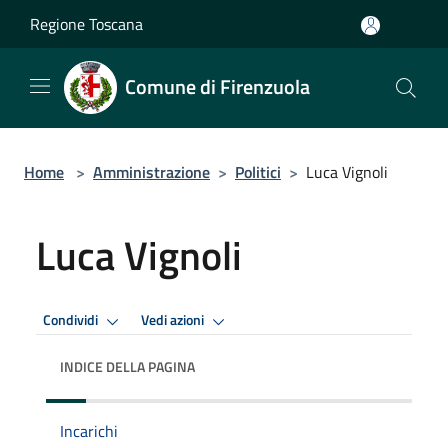
Salta al contenuto principale
Regione Toscana
Comune di Firenzuola
Home
>
Amministrazione
>
Politici
>
Luca Vignoli
Luca Vignoli
Condividi
Vedi azioni
INDICE DELLA PAGINA
Incarichi