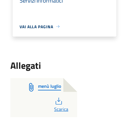
Servizi informatici
VAI ALLA PAGINA
Allegati
menù luglio
PDF
Scarica