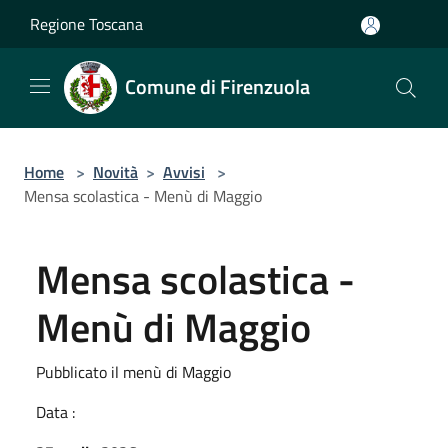
Salta al contenuto principale
Regione Toscana
Comune di Firenzuola
Home
>
Novità
>
Avvisi
>
Mensa scolastica - Menù di Maggio
Mensa scolastica -
Menù di Maggio
Pubblicato il menù di Maggio
Data :