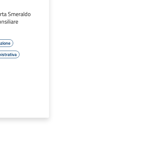
arta Smeraldo
onsiliare
azione
istrativa