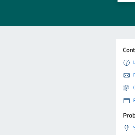
Cont
Prob