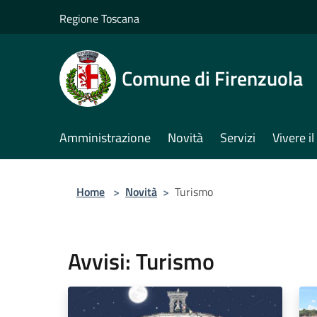
Salta al contenuto principale
Regione Toscana
Comune di Firenzuola
Amministrazione
Novità
Servizi
Vivere 
Home
>
Novità
>
Turismo
Avvisi: Turismo