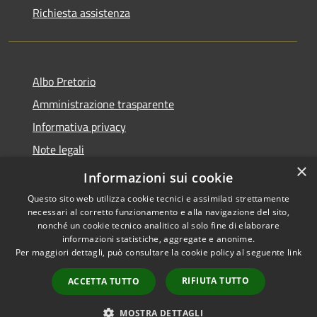
Richiesta assistenza
Albo Pretorio
Amministrazione trasparente
Informativa privacy
Note legali
×
Dichiarazione di accessibilità
Informazioni sui cookie
Questo sito web utilizza cookie tecnici e assimilati strettamente
necessari al corretto funzionamento e alla navigazione del sito,
nonché un cookie tecnico analitico al solo fine di elaborare
informazioni statistiche, aggregate e anonime.
RSS
Copyright © 2026 • Comune di
Per maggiori dettagli, può consultare la cookie policy al seguente
link
Accessibilità
Firenzuola • Powered by
Privacy
Municipium
Accesso
•
RIFIUTA TUTTO
ACCETTA TUTTO
Cookie
redazione
Mappa del sito
MOSTRA DETTAGLI