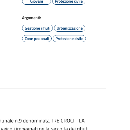
Giovani
Protezione civile
Argomenti:
Gestione rifiuti
Urbanizzazione
Zone pedonali
Protezione civile
 comunale n.9 denominata TRE CROCI - LA
eicoli impegnati nella raccolta dei rifiuti