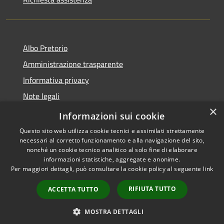
Albo Pretorio
Amministrazione trasparente
Informativa privacy
Note legali
×
Dichiarazione di accessibilità
Informazioni sui cookie
Questo sito web utilizza cookie tecnici e assimilati strettamente
necessari al corretto funzionamento e alla navigazione del sito,
nonché un cookie tecnico analitico al solo fine di elaborare
informazioni statistiche, aggregate e anonime.
RSS
Copyright © 2026 • Comune di
Per maggiori dettagli, può consultare la cookie policy al seguente
link
Accessibilità
Firenzuola • Powered by
Privacy
Municipium
Accesso
•
RIFIUTA TUTTO
ACCETTA TUTTO
Cookie
redazione
Mappa del sito
MOSTRA DETTAGLI