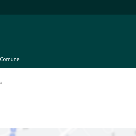
il Comune
o