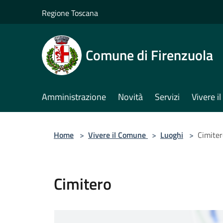
Salta al contenuto principale
Regione Toscana
Comune di Firenzuola
Amministrazione
Novità
Servizi
Vivere 
Home
>
Vivere il Comune
>
Luoghi
>
Cimiter
Cimitero