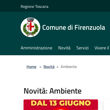
Salta al contenuto principale
Regione Toscana
Comune di Firenzuola
Amministrazione
Novità
Servizi
Vivere 
Home
>
Novità
>
Ambiente
Novità: Ambiente