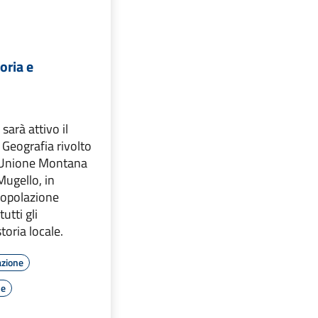
oria e
arà attivo il
 Geografia rivolto
ll'Unione Montana
Mugello, in
 popolazione
utti gli
toria locale.
azione
le