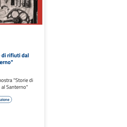
di rifiuti dal
terno"
ostra "Storie di
o al Santerno"
azione