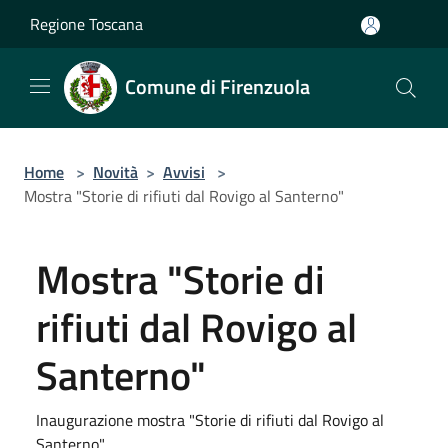
Salta al contenuto principale
Regione Toscana
Comune di Firenzuola
Home
>
Novità
>
Avvisi
>
Mostra "Storie di rifiuti dal Rovigo al Santerno"
Mostra "Storie di
rifiuti dal Rovigo al
Santerno"
Inaugurazione mostra "Storie di rifiuti dal Rovigo al
Santerno"