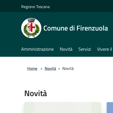
Salta al contenuto principale
Regione Toscana
Comune di Firenzuola
Amministrazione
Novità
Servizi
Vivere 
Home
>
Novità
>
Novità
Novità