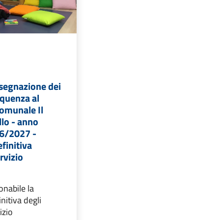
ssegnazione dei
equenza al
comunale Il
llo - anno
6/2027 -
finitiva
rvizio
ionabile la
nitiva degli
izio