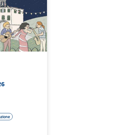
26
azione