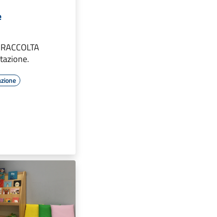
e
io RACCOLTA
tazione.
azione