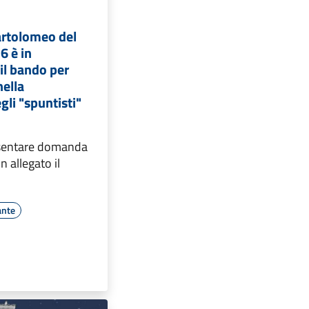
artolomeo del
6 è in
il bando per
nella
gli "spuntisti"
esentare domanda
n allegato il
ante